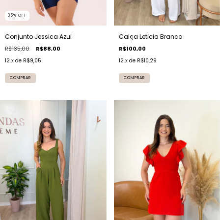
35
%
OFF
Conjunto Jessica Azul
Calça Leticia Branco
R$135,00
R$88,00
R$100,00
12
x de
R$9,05
12
x de
R$10,29
COMPRAR
COMPRAR