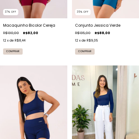
37
%
OFF
35
%
OFF
Macaquinho Bicolor Cereja
Conjunto Jessica Verde
R$130,00
R$82,00
R$135,00
R$88,00
12
x de
R$8,44
12
x de
R$9,05
COMPRAR
COMPRAR