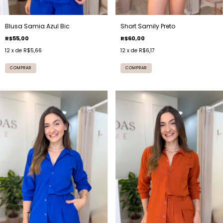
Short Samily Preto
Blusa Samia Azul Bic
R$60,00
R$55,00
12
x de
R$6,17
12
x de
R$5,66
COMPRAR
COMPRAR