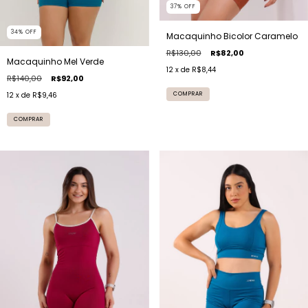
37
%
OFF
34
%
OFF
Macaquinho Bicolor Caramelo
R$130,00
R$82,00
Macaquinho Mel Verde
12
x de
R$8,44
R$140,00
R$92,00
12
x de
R$9,46
COMPRAR
COMPRAR