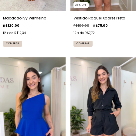
25
%
OFF
Macacão Ivy Vermelho
Vestido Raquel Xadrez Preto
R$120,00
R$100,00
R$75,00
12
x de
R$12,34
12
x de
R$7,72
COMPRAR
COMPRAR